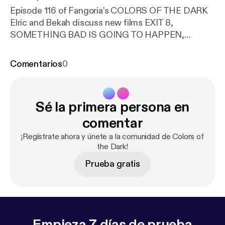
Episode 116 of Fangoria’s COLORS OF THE DARK
Elric and Bekah discuss new films EXIT 8,
SOMETHING BAD IS GOING TO HAPPEN,
DETECTIVE HOLE, PRETTY LETHAL, SEND
HELP, 1000 WOMEN OF HORROR & DOLLY. The
Comentarios
0
duo are then joined by Director Daniel Goldfaber to
discuss his new reinvention of the controversial
video nasty FACES OF DEATH.
Sé la primera persona en
comentar
¡Regístrate ahora y únete a la comunidad de Colors of
the Dark!
Prueba gratis
Empieza 7 días de prueba