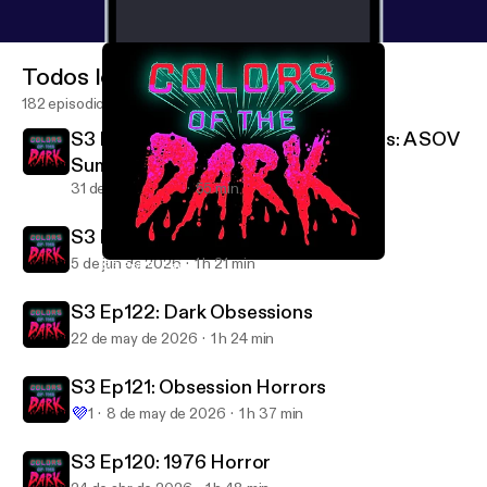
Todos los episodios
182 episodios
S3 Ep124: Bonus Episode Deep Cuts: A SOV
Summer
31 de jul de 2026
55 min
S3 Ep123: Summer Horrors!
5 de jun de 2026
1 h 21 min
S3 Ep119: Faces of Death
Colors of the Dark
S3 Ep122: Dark Obsessions
22 de may de 2026
1 h 24 min
S3 Ep121: Obsession Horrors
💜
1
8 de may de 2026
1 h 37 min
S3 Ep120: 1976 Horror