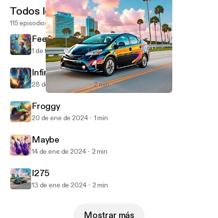
Todos los episodios
115 episodios
Feeling Just Fine
1 de feb de 2024
1 min
Infinite
28 de ene de 2024
2 min
I275
YogaBen10
Froggy
20 de ene de 2024
1 min
Maybe
14 de ene de 2024
2 min
I275
13 de ene de 2024
2 min
Mostrar más