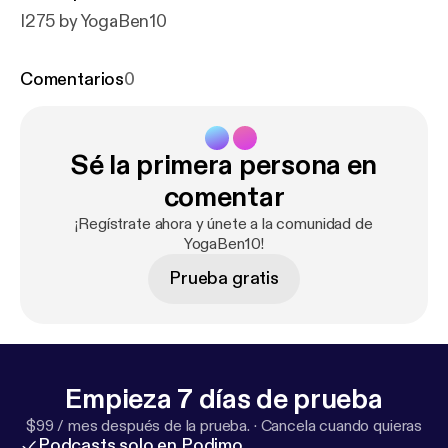
I275 by YogaBen10
Comentarios
0
Sé la primera persona en
comentar
¡Regístrate ahora y únete a la comunidad de
YogaBen10!
Prueba gratis
Empieza 7 días de prueba
$99 / mes después de la prueba.
·
Cancela cuando quieras
Podcasts solo en Podimo