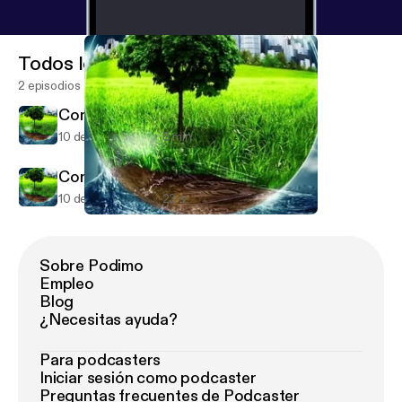
Todos los episodios
2 episodios
Contaminación ambiental
10 de jun de 2021
8 min
Contaminación ambiental
10 de jun de 2021
23 s
Contaminación ambiental
Contaminación Del Ambiente.
Sobre Podimo
Empleo
Blog
¿Necesitas ayuda?
Para podcasters
Iniciar sesión como podcaster
Preguntas frecuentes de Podcaster