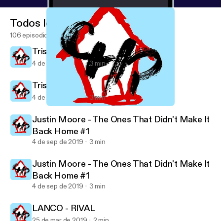
Todos los episodios
106 episodios
Trisha Yearwood - Every Girl
4 de sep de 2019
3 min
Trisha Yearwood - Every Girl
4 de sep de 2019
3 min
Trisha Yearwood - Every Girl
Country House Party's show
Justin Moore - The Ones That Didn't Make It
Back Home #1
4 de sep de 2019
3 min
Justin Moore - The Ones That Didn't Make It
Back Home #1
4 de sep de 2019
3 min
LANCO - RIVAL
25 de mar de 2019
2 min