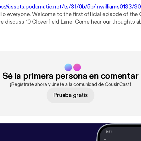
ps://assets.podomatic.net/ts/3f/0b/5b/mwilliams0133/
llo everyone. Welcome to the first official episode of the
we discuss 10 Cloverfield Lane. Come hear our thoughts a
lse that pops into our heads. So here is your warning... S
Sé la primera persona en comentar
¡Regístrate ahora y únete a la comunidad de CousinCast!
Prueba gratis