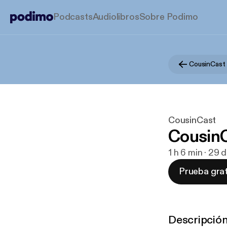
Podcasts
Audiolibros
Sobre Podimo
CousinCast
CousinCast
CousinC
1 h 6 min · 29
Prueba grat
Descripció