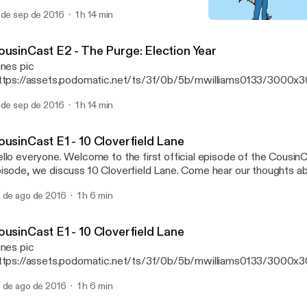
vie and give our thoughts.
 de sep de 2016
1 h 14 min
CousinCast E1 - 10 Cloverf
CousinCast
ousinCast E2 - The Purge: Election Year
unes pic
ttps://assets.podomatic.net/ts/3f/0b/5b/mwilliams0133/3000x
 Welcome back to the CousinCast! In this episode, we discuss The
 de sep de 2016
1 h 14 min
ar with our guest Justin AKA Lil Skeet Skeet. Listen while we br
vie and give our thoughts.
ousinCast E1 - 10 Cloverfield Lane
llo everyone. Welcome to the first official episode of the CousinCa
isode, we discuss 10 Cloverfield Lane. Come hear our thoughts a
d anything else that pops into our heads. So here is your warning.
 de ago de 2016
1 h 6 min
joy.
ousinCast E1 - 10 Cloverfield Lane
unes pic
ttps://assets.podomatic.net/ts/3f/0b/5b/mwilliams0133/3000x
] Hello everyone. Welcome to the first official episode of the Cous
 de ago de 2016
1 h 6 min
isode, we discuss 10 Cloverfield Lane. Come hear our thoughts a
d anything else that pops into our heads. So here is your warning.