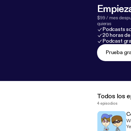
Empieza
$99 / mes despué
quieras
Podcasts so
20 horas de 
Podcast gra
Prueba gra
Todos los e
4 episodios
C
We
Ye