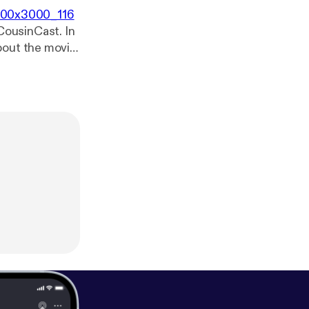
3000x3000_116
 CousinCast. In
bout the movie
POILERS! Enjoy.