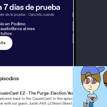
 7 días de prueba
s de la prueba.
·
Cancela cuando
lo en Podimo
audiolibros al mes
tuitos
tis
pisodios
ousinCast E2 - The Purge: Election Year
lcome back to the CousinCast! In this episode, we discuss The P
ar with our guest Justin AKA Lil Skeet Skeet. Listen while we br