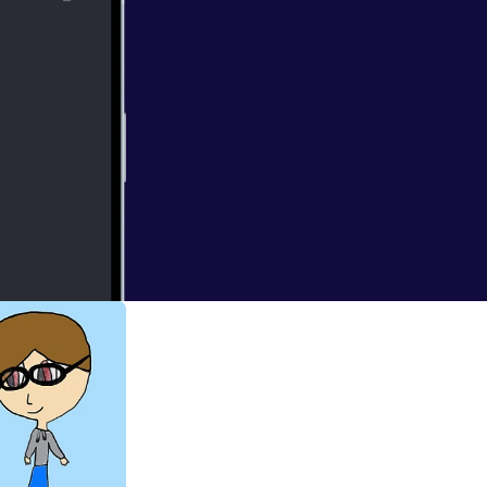
urge: Election
eak down the