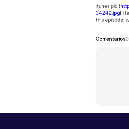
itunes pic [
htt
34242.jpg
] He
this episode, 
and anything e
Comentarios
0