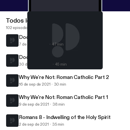
Todos los episodios
102 episodios
Doctrine of God's Providence
7 de oct de 2021
47 min
Doctrine of Creation
30 de sep de 2021
45 min
Doctrine of God's Providence
Covenant Conversations
Why We're Not: Roman Catholic Part 2
16 de sep de 2021
30 min
Why We're Not: Roman Catholic Part 1
9 de sep de 2021
38 min
Romans 8 - Indwelling of the Holy Spirit
2 de sep de 2021
35 min