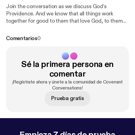
Join the conversation as we discuss God's
Providence. And we know that all things work
together for good to them that love God, to them
who are the called according to His purpose. -
Romans 8:28 Helpful Links Providence - Hodge [
htt
Comentarios
0
ps://www.ccel.org/ccel/hodge/theology1.iv.xi.i.html
]
Book Recommendations All Things for Good -
Watson [
https://amzn.to/3aifHgK
] See
Sé la primera persona en
acast.com/privacy [
https://acast.com/privacy
] for
privacy and opt-out information.
comentar
¡Regístrate ahora y únete a la comunidad de Covenant
Conversations!
Prueba gratis
Empieza 7 días de prueba