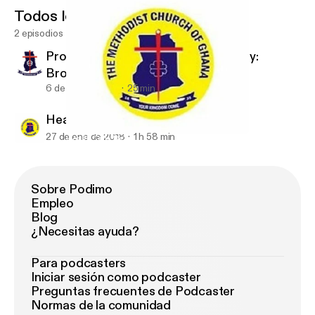
Todos los episodios
2 episodios
Producing Fruits of The Kingdom {By:
Bro.Edmund Fianko}
6 de feb de 2018
25 min
Health Talk; By Oheneba
27 de ene de 2018
1 h 58 min
Health Talk; By Oheneba
Covenant Methodist Church, Alajo
Sobre Podimo
Empleo
Blog
¿Necesitas ayuda?
Para podcasters
Iniciar sesión como podcaster
Preguntas frecuentes de Podcaster
Normas de la comunidad