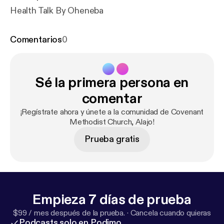
Health Talk By Oheneba
Comentarios
0
Sé la primera persona en
comentar
¡Regístrate ahora y únete a la comunidad de Covenant
Methodist Church, Alajo!
Prueba gratis
Empieza 7 días de prueba
$99 / mes después de la prueba.
·
Cancela cuando quieras
Podcasts solo en Podimo