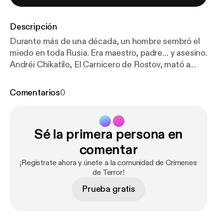
Descripción
Durante más de una década, un hombre sembró el
miedo en toda Rusia. Era maestro, padre… y asesino.
Andréi Chikatilo, El Carnicero de Rostov, mató a
más de 50 personas con una brutalidad
indescriptible. Niños, mujeres, adolescentes… nadie
Comentarios
0
estaba a salvo. Descubre la historia del monstruo
que la Unión Soviética quiso ocultar. Solo en
Crímenes de Terror. Hosted by Simplecast, an
Sé la primera persona en
AdsWizz company. See
https://pcm.adswizz.com
for information about our collection and use of
comentar
personal data for advertising.
¡Regístrate ahora y únete a la comunidad de Crímenes
de Terror!
Prueba gratis