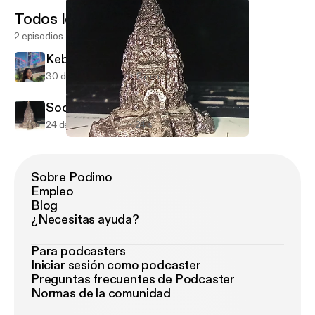
Todos los episodios
2 episodios
Kebudayaan vs Kekotaan
30 de mar de 2020
8 min
Social distancing
24 de mar de 2020
24 s
Social distancing
D Talk
Sobre Podimo
Empleo
Blog
¿Necesitas ayuda?
Para podcasters
Iniciar sesión como podcaster
Preguntas frecuentes de Podcaster
Normas de la comunidad