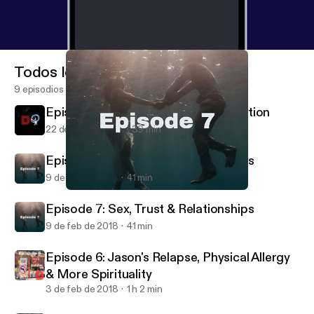
Todos los episodios
9 episodios
Episode 8: Mental Health and Addiction
22 de feb de 2018
39 min
Episode 7: Sex, Trust & Relationships
9 de feb de 2018
41 min
Episode 7: Sex, Trust & Relationships
Daily Sober
Episode 7: Sex, Trust & Relationships
9 de feb de 2018
41 min
Episode 6: Jason's Relapse, Physical Allergy
& More Spirituality
3 de feb de 2018
1 h 2 min