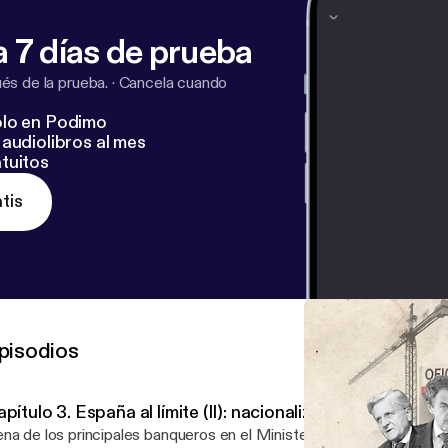
 7 días de prueba
s de la prueba.
·
Cancela cuando
lo en Podimo
audiolibros al mes
tuitos
tis
pisodios
pítulo 3. España al límite (II): nacionalizados, camino al 
na de los principales banqueros en el Ministerio de Economía con