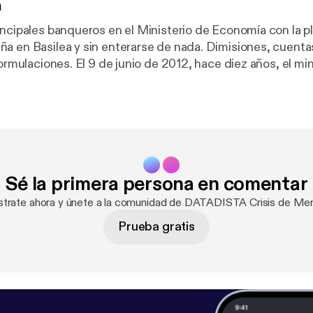
n
incipales banqueros en el Ministerio de Economía con la p
a en Basilea y sin enterarse de nada. Dimisiones, cuent
formulaciones. El 9 de junio de 2012, hace diez años, el mi
de Guindos anunciaba la petición de ayuda a Europa para 
anca. Un máximo de 100.000 millones de euros que acaba
nes y que iba a pagar la banca. No fue así. La factura del 
ayoría al bolsillo de las ciudadanas y ciudadanos. El vol
ate se debió al desastre que se arrastraba de la burbuja inm
nearlo pero la pérdida absoluta de confianza en España s
Sé la primera persona en comentar
ó en las frenéticas semanas antes de la solicitud de la ay
strate ahora y únete a la comunidad de DATADISTA Crisis de Me
Prueba gratis