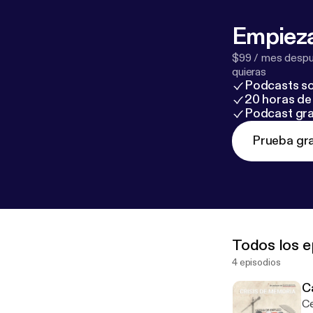
Empieza
$99 / mes despué
quieras
Podcasts so
20 horas de 
Podcast gra
Prueba gra
Todos los e
4 episodios
Ca
Ce