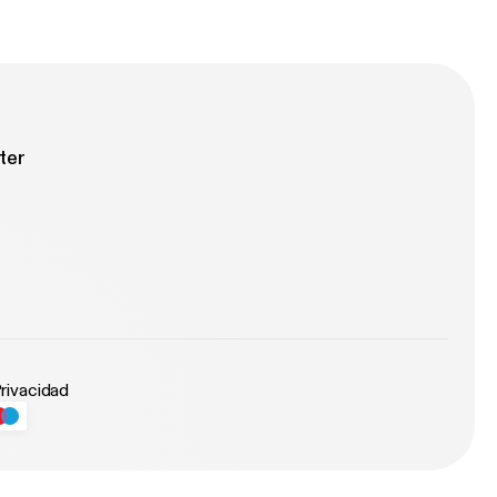
 cambiaron?
 viaje de una
ordar lo que
ter
Privacidad