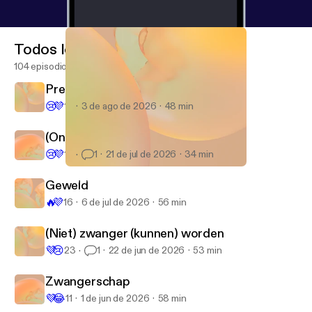
Todos los episodios
104 episodios
Presteren onder druk
😢
💜
17
3 de ago de 2026
48 min
(On)toerekeningsvatbaarheid
😢
💜
1K
1
21 de jul de 2026
34 min
Gedragsverandering
De Podcast Psycholoog
Geweld
🔥
💜
16
6 de jul de 2026
56 min
(Niet) zwanger (kunnen) worden
💜
😢
23
1
22 de jun de 2026
53 min
Zwangerschap
💜
😂
11
1 de jun de 2026
58 min