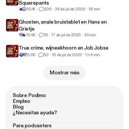
Squarepants
🔥
😲
50.1K
206
24 de jul de 2026
55 min
Ghosten, anale bruistablet en Hans en
Grietje
💜
🔥
10.5K
16
17 de jul de 2026
59 min
True crime, wijneekhoorn en Job Jobse
😂
💜
9.6K
50
10 de jul de 2026
1 h 4 min
Mostrar más
Sobre Podimo
Empleo
Blog
¿Necesitas ayuda?
Para podcasters