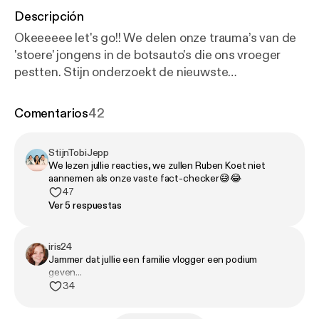
Descripción
Okeeeeee let's go!! We delen onze trauma’s van de
'stoere' jongens in de botsauto's die ons vroeger
pestten. Stijn onderzoekt de nieuwste
kermistrends, waaronder de 'prikkelarme kermis'. Is
een kermis zonder herrie en flitsende lichten nog
Comentarios
42
wel een kermis, of is dat gewoon een deprimerende
markt? In De Nieuwe Rubriek bellen we met kermis-
StijnTobiJepp
kenner Ruben Koet. Hij fungeert als fact-checker
We lezen jullie reacties, we zullen Ruben Koet niet
en checkt of de trends van Stijn wel ergens op
aannemen als onze vaste fact-checker😅😂
slaan. Tobi heeft dé culinaire traktatie van de Kermis
47
Ver 5 respuestas
zelf nagemaakt. Jeppe brengt een eerbetoon aan
het fenomeen Eddy Wally, we kennen alle nummers!
De aflevering eindigt met een Geil Geheimpje over
iris24
een twintiger die blijkbaar heel erg rijk is ofzo...
Jammer dat jullie een familie vlogger een podium
geven...
34