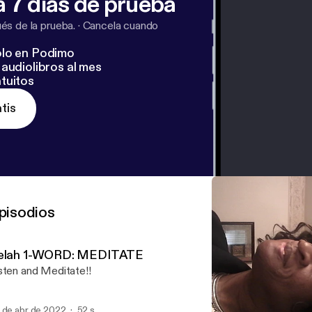
 7 días de prueba
s de la prueba.
·
Cancela cuando
lo en Podimo
audiolibros al mes
tuitos
tis
pisodios
elah 1-WORD: MEDITATE
sten and Meditate!!
 de abr de 2022
52 s