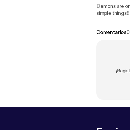
Demons are on 
simple things!!
Comentarios
0
¡Regís