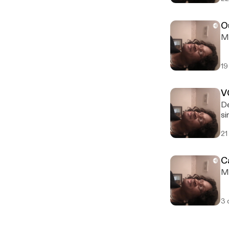
O
My
19
V
De
si
21
C
Me
3 