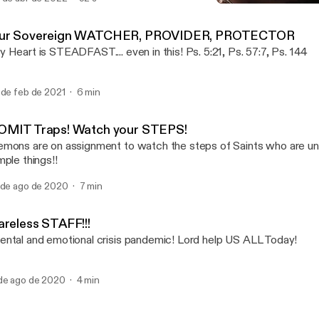
VOMIT Traps! Watch your
DEMONS 😈 ON ASSIGN
ur Sovereign WATCHER, PROVIDER, PROTECTOR
 Heart is STEADFAST.... even in this! Ps. 5:21, Ps. 57:7, Ps. 144
 de feb de 2021
6 min
OMIT Traps! Watch your STEPS!
mons are on assignment to watch the steps of Saints who are un
mple things!!
 de ago de 2020
7 min
areless STAFF!!!
ntal and emotional crisis pandemic! Lord help US ALL Today!
de ago de 2020
4 min