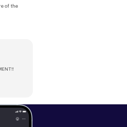
e of the
NMENT!!