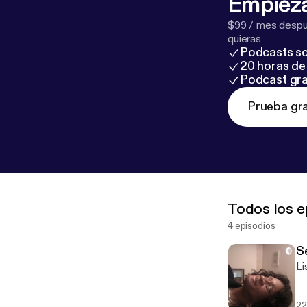
Empieza
$99 / mes despué
quieras
Podcasts so
20 horas de 
Podcast gra
Prueba gra
Todos los e
4 episodios
S
Li
22