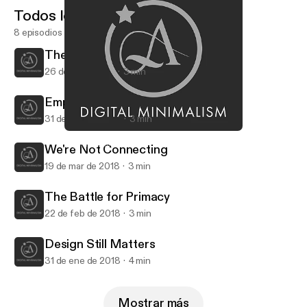
Todos los episodios
8 episodios
The Curse of Protocol
26 de jul de 2018
3 min
Empower Yourself
31 de may de 2018
3 min
Design Still Matters
Digital Minimalism
We're Not Connecting
19 de mar de 2018
3 min
The Battle for Primacy
22 de feb de 2018
3 min
Design Still Matters
31 de ene de 2018
4 min
Mostrar más