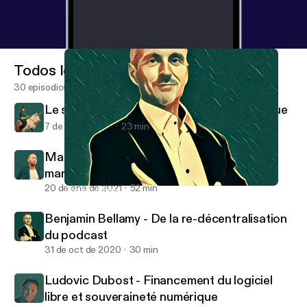
Todos los episodios
30 episodios
Le startupisme triomphant face à sa critique
7 de abr de 2021
23 min
Maurice Midena - Entrez rêveurs, sortez
manageurs !
20 de ene de 2021
52 min
Benjamin Bellamy - De la re-décentralisation du podcast
Disruption Protestante
Benjamin Bellamy - De la re-décentralisation
du podcast
31 de oct de 2020
30 min
Ludovic Dubost - Financement du logiciel
libre et souveraineté numérique