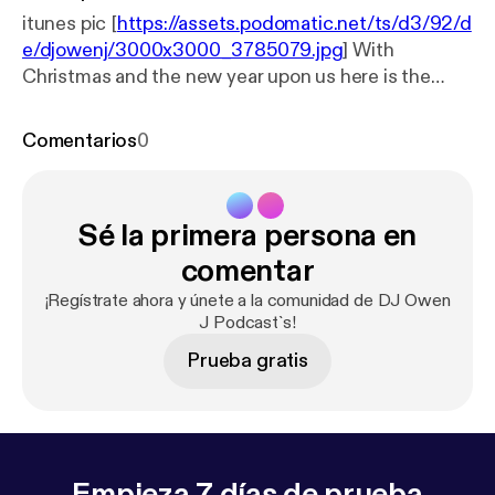
itunes pic [
https://assets.podomatic.net/ts/d3/92/d
e/djowenj/3000x3000_3785079.jpg
] With
Christmas and the new year upon us here is the
latest instalment from DJ OWEN J Progressive
sets. Full of up lifting disco beats that have rocked
Comentarios
0
the dancefloor this year. As Always Enjoy
Sé la primera persona en
comentar
¡Regístrate ahora y únete a la comunidad de DJ Owen
J Podcast`s!
Prueba gratis
Empieza 7 días de prueba