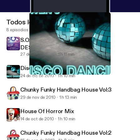
Todos los episodios
8 episodios
S.O.S. YOUR FINAL WEEKEND
DESTINATION
27 de ene de 2011
1 h 11 min
Disco Dancin
24 de dic de 2010
1 h 10 min
Disco Dancin
DJ Owen J Podcast`s
Chunky Funky Handbag House Vol:3
29 de nov de 2010
1 h 13 min
House Of Horror Mix
14 de oct de 2010
1 h 10 min
Chunky Funky Handbag House Vol:2