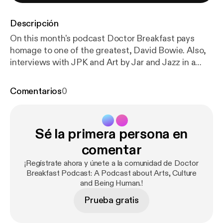
Descripción
On this month's podcast Doctor Breakfast pays
homage to one of the greatest, David Bowie. Also,
interviews with JPK and Art by Jar and Jazz in a
minute. Don't miss this episode and be sure to
check out the rest. www.artbyjar.com
Comentarios
0
www.jpkisjpk.bandcamp.com
www.doctorbreakfast.com
Sé la primera persona en
comentar
¡Regístrate ahora y únete a la comunidad de Doctor
Breakfast Podcast: A Podcast about Arts, Culture
and Being Human.!
Prueba gratis