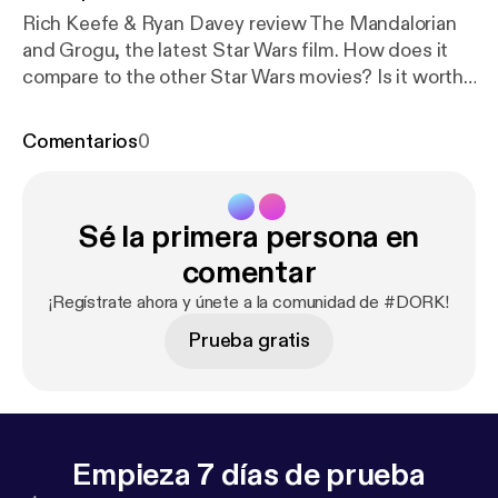
Rich Keefe & Ryan Davey review The Mandalorian
and Grogu, the latest Star Wars film. How does it
compare to the other Star Wars movies? Is it worth
a trip to the movies? What were the best parts,
worst parts and deep cuts. Plus This Week in
Comentarios
0
#DORK with a look at Obsession and some new TV
shows. Twitter, Instagram & YouTube:
@DORKpodcast
Sé la primera persona en
comentar
¡Regístrate ahora y únete a la comunidad de #DORK!
Prueba gratis
Empieza 7 días de prueba