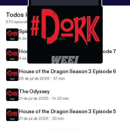
Todos los episodios
670 episodios
Spider-Man: Brand New Day
4 de ago de 2026
52 min
House of the Dragon Season 3 Episode 7
4 de ago de 2026
38 min
The Mandalorian and Grogu
#DORK
House of the Dragon Season 3 Episode 6
28 de jul de 2026
37 min
The Odyssey
21 de jul de 2026
1 h 22 min
House of the Dragon Season 3 Episode 5
21 de jul de 2026
33 min