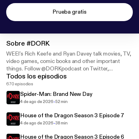
Prueba gratis
Sobre
#DORK
WEEI's Rich Keefe and Ryan Davey talk movies, TV,
video games, comic books and other important
things. Follow @DORKpodcast on Twitter,
Todos los episodios
Instagram and YouTube.
670 episodios
Spider-Man: Brand New Day
-
4 de ago de 2026
52 min
House of the Dragon Season 3 Episode 7
-
4 de ago de 2026
38 min
House of the Dragon Season 3 Episode 6