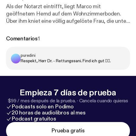
Als der Notarzt eintrifft, liegt Marco mit
geöffnetem Hemd auf dem Wohnzimmerboden.
Über ihm kniet eine völlig aufgelöste Frau, die unter
Tränen verzweifelt die Herzdruckmassage ausübt.
Trotz der sofortigen Einlieferung ins Krankenhaus
Comentarios
1
ist Marco vier Tage später tot. Doch obwohl die
Ärzte einen natürlichen Tod bescheinigen,
puredini
beschlagnahmt die Polizei nach einem Hinweis
Respekt, Herr Dr. - Rettungssani. Find ich gut 👍🏻.
Marcos Leiche …
Empieza 7 días de prueba
$99 / mes después de la prueba.
·
Cancela cuando quieras
Podcasts solo en Podimo
20 horas de audiolibros al mes
Podcast gratuitos
Prueba gratis