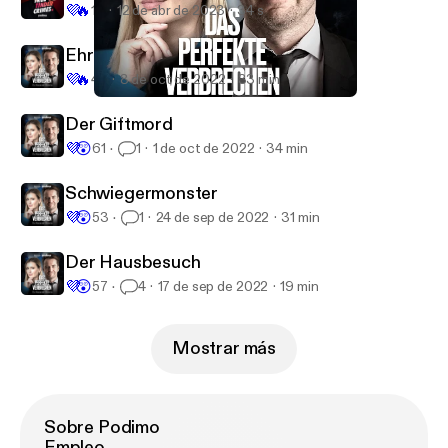
💜
🔥
16
12 de abr de 2023
34 s
Ehrenmänner
💜
🔥
46
8 de oct de 2022
33 min
Der Giftmord
Dr. Alexander Stevens – Das perfekte Verbrechen
Der Giftmord
💜
😲
61
1
1 de oct de 2022
34 min
Schwiegermonster
💜
😲
53
1
24 de sep de 2022
31 min
Der Hausbesuch
💜
😲
57
4
17 de sep de 2022
19 min
Mostrar más
Sobre Podimo
Empleo