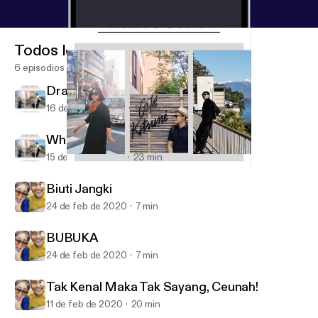
Todos los episodios
6 episodios
Drakor di Swiss Telat Tayang
16 de oct de 2020
15 min
When I First Saw You
15 de oct de 2020
23 min
When I First Saw You
EAR For You
Biuti Jangki
24 de feb de 2020
7 min
BUBUKA
24 de feb de 2020
7 min
Tak Kenal Maka Tak Sayang, Ceunah!
11 de feb de 2020
20 min