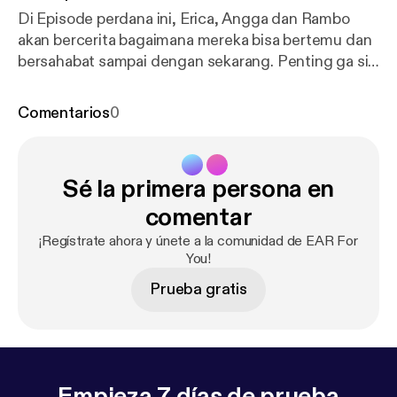
Di Episode perdana ini, Erica, Angga dan Rambo
akan bercerita bagaimana mereka bisa bertemu dan
bersahabat sampai dengan sekarang. Penting ga sih
guyyss? *penting buat mereka :)) Check it out
podcast edisi perdana Erica, Angga dan Rambo di
Comentarios
0
EAR For You.. Erica Angga Rambo here for you :)
Sé la primera persona en
comentar
¡Regístrate ahora y únete a la comunidad de EAR For
You!
Prueba gratis
Empieza 7 días de prueba