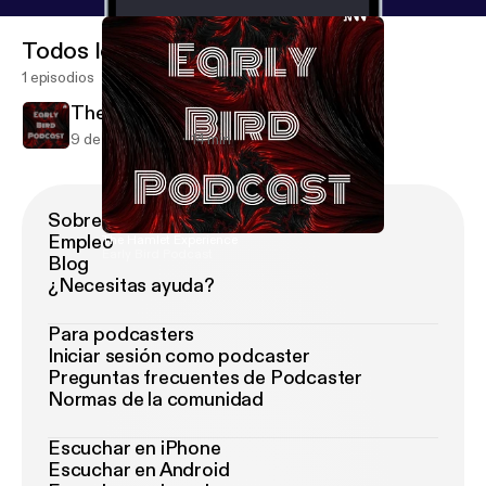
Todos los episodios
1 episodios
The Hamlet Experience
9 de jun de 2021
14 min
Sobre Podimo
Empleo
The Hamlet Experience
Early Bird Podcast
Blog
¿Necesitas ayuda?
Para podcasters
Iniciar sesión como podcaster
Preguntas frecuentes de Podcaster
Normas de la comunidad
Escuchar en iPhone
Escuchar en Android