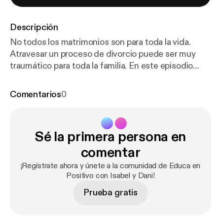
Descripción
No todos los matrimonios son para toda la vida.
Atravesar un proceso de divorcio puede ser muy
traumático para toda la familia. En este episodio
conoceremos qué es el Divorce Coaching y cómo
puede ayudar a las parejas a comenzar un proyecto
Comentarios
0
por separado sin sufrir un gran impacto emocional.
Úrsula Oberst, terapeuta adleriana especializada en
terapia de pareja, terapia familiar y en Divorce
Sé la primera persona en
Coaching resolverá nuestras dudas sobre este tipo
de intervención, así como las diferencias que
comentar
existen con la mediación y con la terapia de pareja.
¡Regístrate ahora y únete a la comunidad de Educa en
Educa en Positivo con Isabel y Dani cada miércoles
Positivo con Isabel y Dani!
en Podimo.
Prueba gratis