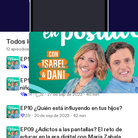
Todos los episodios
12 episodios
EP12 El papel de los abuelos en la crianza
💜
🔥
43
4 de oct de 2023
46 min
EP11 María Galán, una joven madre de 32
niños en Uganda
💜
🔥
14
2
27 de sep de 2023
40 min
EP08 Divorce Coaching, una separación sin traumas con Úrsula
Educa en Positivo con Isabel y Dani
EP10 ¿Quién está influyendo en tus hijos?
💜
39
20 de sep de 2023
42 min
EP09 ¿Adictos a las pantallas? El reto de
educar en la era digital con María Zabala