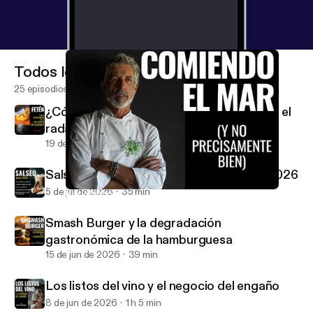
Todos los episodios
25 episodios
¿Cómo consigue un restaurante entrar en el
radar de la Guía Michelin?
19 de jul de 2026
16 min
Salseo: Actualidad Gastronómica Junio 2026
5 de jul de 2026
35 min
Nos estamos comiendo el mar (y no precisamente bien)
El Anticrítico Gastronómico
Smash Burger y la degradación
gastronómica de la hamburguesa
15 de jun de 2026
39 min
Los listos del vino y el negocio del engaño
8 de jun de 2026
1 h 5 min