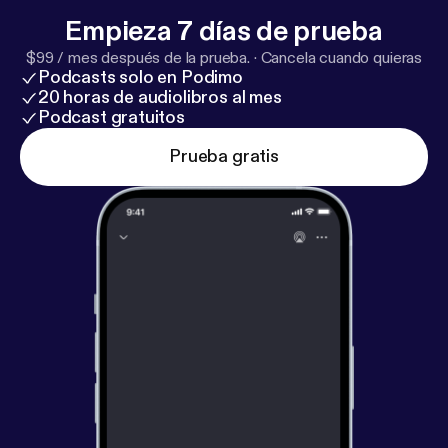
cuerpo perfecto? Aquí desentrañamos esa
Empieza 7 días de prueba
pregunta, sin prejuicios y con ganas de entender
$99 / mes después de la prueba.
·
Cancela cuando quieras
qué es lo que realmente nos pasa.
Podcasts solo en Podimo
20 horas de audiolibros al mes
Podcast gratuitos
Prueba gratis