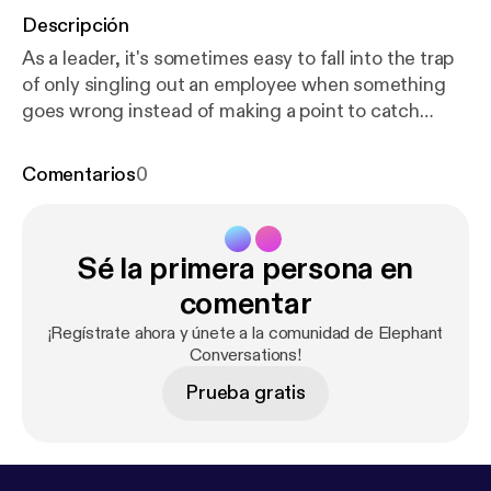
Descripción
As a leader, it's sometimes easy to fall into the trap
of only singling out an employee when something
goes wrong instead of making a point to catch
people when they're doing something right. So how
do we break that habit and start making a point to
Comentarios
0
draw attention to the positive? On this episode of
the Elephant Conversations podcast, I'm sharing
how you can set your intention to fill the emotional
Sé la primera persona en
bank accounts of the people around you and help
yourself build stronger relationships.
comentar
¡Regístrate ahora y únete a la comunidad de Elephant
Conversations!
Prueba gratis