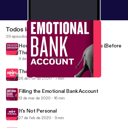
Todos los episodios
39 episodios
How to Stop Difficult Conversations (Before
They Start)
9 de abr de 2020
12 min
The 100% Rule
26 de mar de 2020
7 min
Filling the Emotional Bank Account
Elephant Conversations
Filling the Emotional Bank Account
12 de mar de 2020
16 min
It's Not Personal
27 de feb de 2020
9 min