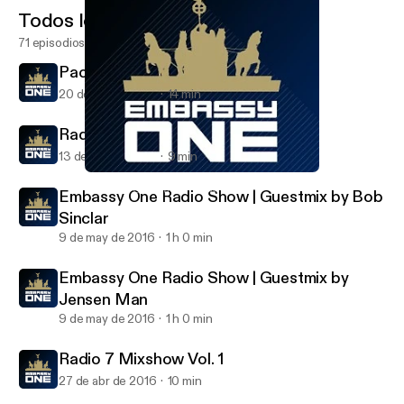
Todos los episodios
71 episodios
Pacha 2017 (Minimix)
20 de dic de 2016
14 min
Radio 7 Mixshow Vol. 2
13 de oct de 2016
9 min
Radio 7 Mixshow Vol. 2
Embassy One Radio Show
Embassy One Radio Show | Guestmix by Bob
Sinclar
9 de may de 2016
1 h 0 min
Embassy One Radio Show | Guestmix by
Jensen Man
9 de may de 2016
1 h 0 min
Radio 7 Mixshow Vol. 1
27 de abr de 2016
10 min