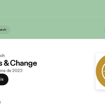
urch
rch
s & Change
 ene de 2023
is
n