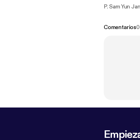
P. Sa
Comentarios
0
Empieza