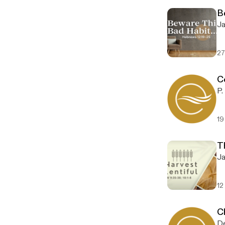
B
27
C
19
Th
12
C