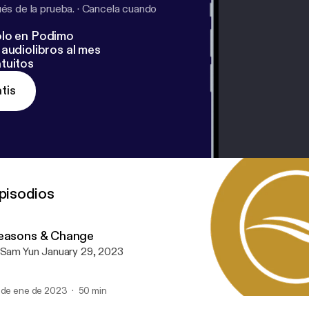
s de la prueba.
·
Cancela cuando
lo en Podimo
audiolibros al mes
tuitos
tis
pisodios
easons & Change
P. Sam Yun January 29, 2023
 de ene de 2023
50 min
Seasons & Change