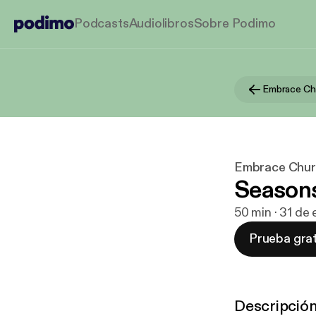
Podcasts
Audiolibros
Sobre Podimo
Embrace Ch
Embrace Chu
Season
50 min · 31 de
Prueba grat
Descripció