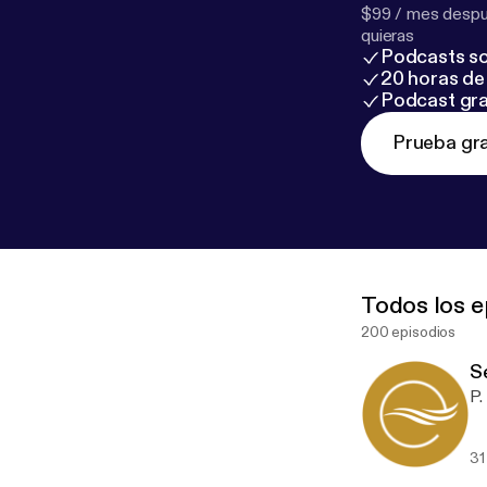
$99 / mes despué
quieras
Podcasts so
20 horas de 
Podcast gra
Prueba gra
Todos los e
200 episodios
S
31