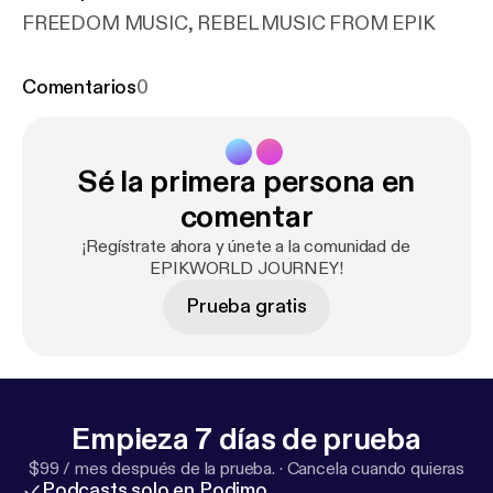
FREEDOM MUSIC, REBEL MUSIC FROM EPIK
Comentarios
0
Sé la primera persona en
comentar
¡Regístrate ahora y únete a la comunidad de
EPIKWORLD JOURNEY!
Prueba gratis
Empieza 7 días de prueba
$99 / mes después de la prueba.
·
Cancela cuando quieras
Podcasts solo en Podimo