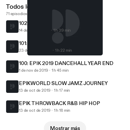
Todos los episodios
71 episodios
102: BREAK EVERY CHAIN
14 de jun de 2020
1 h 39 min
101: Strictly 2K Reggae vibes
23 de nov de 2019
1 h 22 min
102: BREAK EVERY CHAIN
EPIKWORLD JOURNEY
100: EPIK 2019 DANCEHALL YEAR END
1 de nov de 2019
1 h 45 min
EPIKWORLD SLOW JAMZ JOURNEY
13 de oct de 2019
1 h 17 min
EPIK THROWBACK R&B HIP HOP
13 de oct de 2019
1 h 18 min
Mostrar más