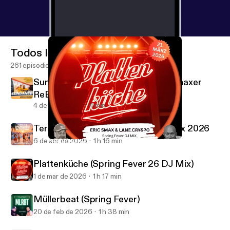
Todos los episodios
261 episodios
Sundance meets Alma (Korwyn & Smaxer
ReEdit Mash Up)
4 de jul de 2026
4 min
Terrace Daydrinking Sundowner Mix 2026
6 de abr de 2026
1 h 16 min
Plattenküche (Spring Fever 26 DJ Mix)
Eric Smax
Plattenküche (Spring Fever 26 DJ Mix)
1 de mar de 2026
1 h 17 min
Müllerbeat (Spring Fever)
20 de feb de 2026
1 h 38 min