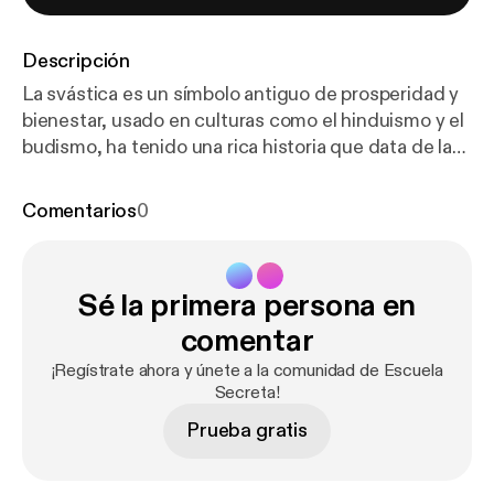
Descripción
La svástica es un símbolo antiguo de prosperidad y
bienestar, usado en culturas como el hinduismo y el
budismo, ha tenido una rica historia que data de la
prehistoria. Sin embargo, en el siglo XX, el régimen
nazi lo deformó, cambiando su significado en el
Comentarios
0
imaginario colectivo. En este episodio de Escuela
Secreta, exploramos cómo el poder puede
manipular los símbolos y cómo, al conocer su
Sé la primera persona en
verdadera historia, podemos resistir esas
imposiciones y redescubrir sus auténticos
comentar
significados. See omnystudio.com/listener [
https://
¡Regístrate ahora y únete a la comunidad de Escuela
omnystudio.com/listener
] for privacy information.
Secreta!
Prueba gratis