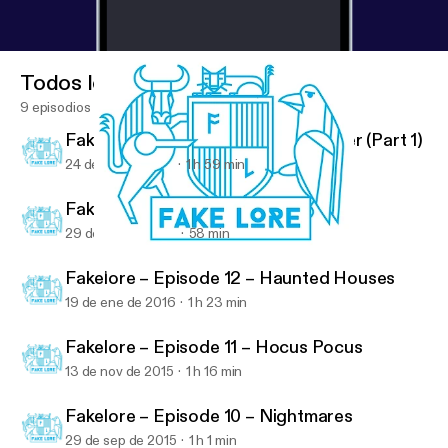
Todos los episodios
9 episodios
Fakelore – Episode 14 – Harry Potter (Part 1)
24 de abr de 2016
1 h 59 min
Fakelore – Episode 13 – Star Wars
29 de feb de 2016
58 min
Fakelore – Episode 13 – Star Wars
Fakelore
Fakelore – Episode 12 – Haunted Houses
19 de ene de 2016
1 h 23 min
Fakelore – Episode 11 – Hocus Pocus
13 de nov de 2015
1 h 16 min
Fakelore – Episode 10 – Nightmares
29 de sep de 2015
1 h 1 min