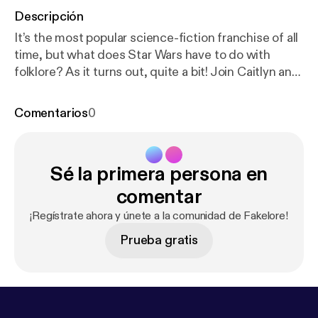
Descripción
It’s the most popular science-fiction franchise of all
time, but what does Star Wars have to do with
folklore? As it turns out, quite a bit! Join Caitlyn and
Magill as they explore the folkloric origins of our
favourite stories set a long time ago in a galaxy far,
Comentarios
0
far away. Click here to download […]
Sé la primera persona en
comentar
¡Regístrate ahora y únete a la comunidad de Fakelore!
Prueba gratis