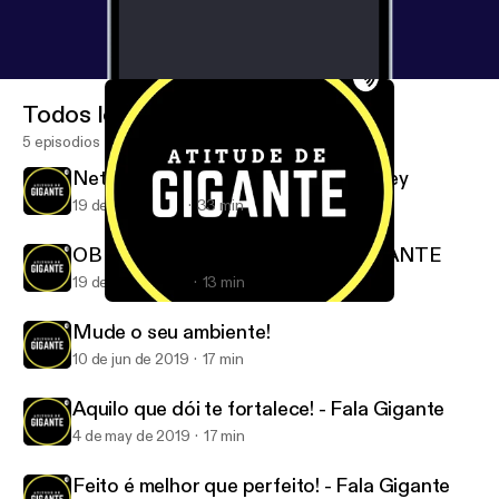
Todos los episodios
5 episodios
Networking - Part Mateus Wanderley
19 de jul de 2019
33 min
OBESIDADE MENTAL - FALA GIGANTE
19 de jun de 2019
13 min
Networking - Part Mateus Wanderley
FalaGigante
Mude o seu ambiente!
10 de jun de 2019
17 min
Aquilo que dói te fortalece! - Fala Gigante
4 de may de 2019
17 min
Feito é melhor que perfeito! - Fala Gigante