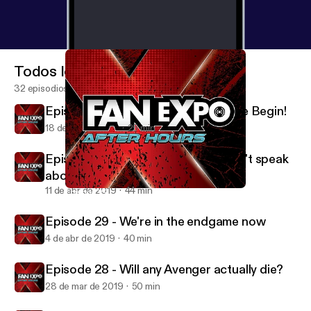
Todos los episodios
32 episodios
Episode 31 - Let the Star Wars Hype Begin!
18 de abr de 2019
25 min
Episode 30 - The one where we don't speak
about the Avengers.
11 de abr de 2019
44 min
Episode 29 - We're in the endgame now
FAN EXPO After Hours
Episode 29 - We're in the endgame now
4 de abr de 2019
40 min
Episode 28 - Will any Avenger actually die?
28 de mar de 2019
50 min