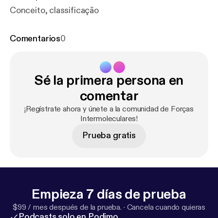
Conceito, classificação
Comentarios
0
Sé la primera persona en
comentar
¡Regístrate ahora y únete a la comunidad de Forças
Intermoleculares!
Prueba gratis
Empieza 7 días de prueba
$99 / mes después de la prueba.
·
Cancela cuando quieras
Podcasts solo en Podimo