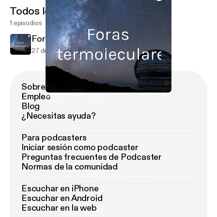
Todos los episodios
1 episodios
Forças intermoleculares
27 de oct de 2020
3 min
Sobre Podimo
Empleo
Forças intermoleculares
Forças Intermoleculares
Blog
¿Necesitas ayuda?
Para podcasters
Iniciar sesión como podcaster
Preguntas frecuentes de Podcaster
Normas de la comunidad
Escuchar en iPhone
Escuchar en Android
Escuchar en la web