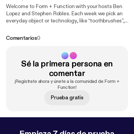
Welcome to Form + Function with your hosts Ben
Lopez and Stephen Robles. Each week we pick an
everyday object or technology, like “toothbrushes”,
and learn who invented it, how it’s evolved over
time, and where we hope it will be improved in the
Comentarios
0
future! Tune in every Thursday for a new episode.
Visit the Form and Function Website
Sé la primera persona en
comentar
¡Regístrate ahora y únete a la comunidad de Form +
Function!
Prueba gratis
Empieza 7 días de prueba