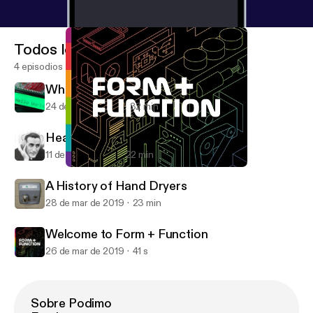
Todos los episodios
4 episodios
Where Screens Came From
24 de abr de 2019
32 min
Headphones to AirPods
11 de abr de 2019
22 min
Welcome to Form + Function
Form + Function
A History of Hand Dryers
28 de mar de 2019
23 min
Welcome to Form + Function
26 de mar de 2019
41 s
Sobre Podimo