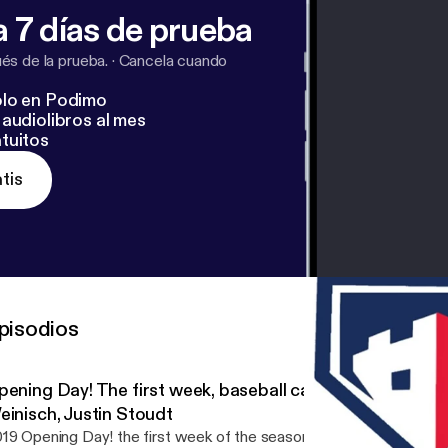
 7 días de prueba
s de la prueba.
·
Cancela cuando
lo en Podimo
audiolibros al mes
tuitos
tis
pisodios
pening Day! The first week, baseball cards, stats and g
einisch, Justin Stoudt
19 Opening Day! the first week of the season is in the books. what