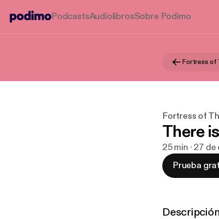
Podcasts
Audiolibros
Sobre Podimo
Fortress of
Fortress of Th
There is
25 min · 27 de
Prueba grat
Descripció