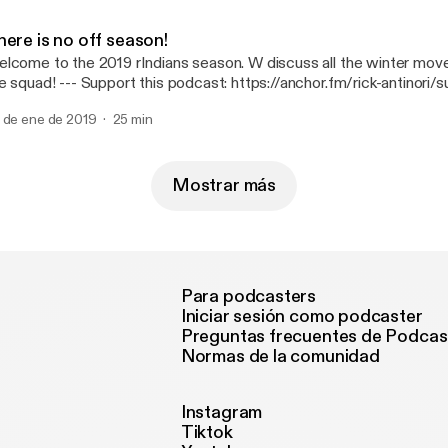
ere is no off season!
lcome to the 2019 rIndians season. W discuss all the winter mov
upport this podcast: https://anchor.fm/rick-antinori/support
ttps://anchor.fm/rick-antinori/support]
 de ene de 2019
25 min
Mostrar más
Para podcasters
Iniciar sesión como podcaster
Preguntas frecuentes de Podcas
Normas de la comunidad
Instagram
Tiktok