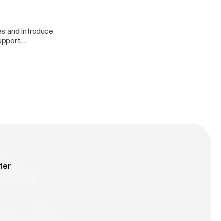
es and introduce
ter