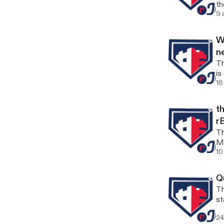
th
Justin Stoud
9 
[h
W
n
H
Th
is
Aug
18
ht
t
r
Ar
Th
Mc
working to
10
[h
Q
Th
start 
an
24