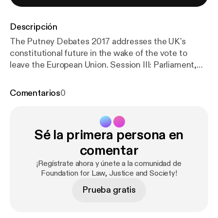
Descripción
The Putney Debates 2017 addresses the UK's
constitutional future in the wake of the vote to
leave the European Union. Session III: Parliament,
the Executive, the Courts and the Rule of Law,
chaired by Joshua Rozenberg, assesses the Article
Comentarios
0
50 case, the Royal Prerogative, and the role of the
law.
Sé la primera persona en
comentar
¡Regístrate ahora y únete a la comunidad de
Foundation for Law, Justice and Society!
Prueba gratis