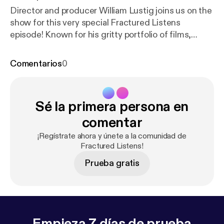
Director and producer William Lustig joins us on the
show for this very special Fractured Listens
episode! Known for his gritty portfolio of films,
including, Maniac, Maniac Cop, Vigilante and
others, Lustig sits down to discuss the journey he's
Comentarios
0
had through these films, as well as his bluray label,
Blue Underground.
Sé la primera persona en
comentar
¡Regístrate ahora y únete a la comunidad de
Fractured Listens!
Prueba gratis
Empieza 7 días de prueba