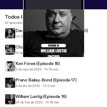
Todos los episodios
22 episodios
David Howard Thornton (Episode 20)
30 de sep de 2022
55 min
Charles Band (Episode 19)
19 de ago de 2022
58 min
William Lustig (Episode 16)
Fractured Listens
Ken Foree (Episode 18)
3 de may de 2022
1 h 55 min
Prano Bailey-Bond (Episode 17)
2 de abr de 2022
1 h 9 min
William Lustig (Episode 16)
28 de feb de 2022
1 h 18 min