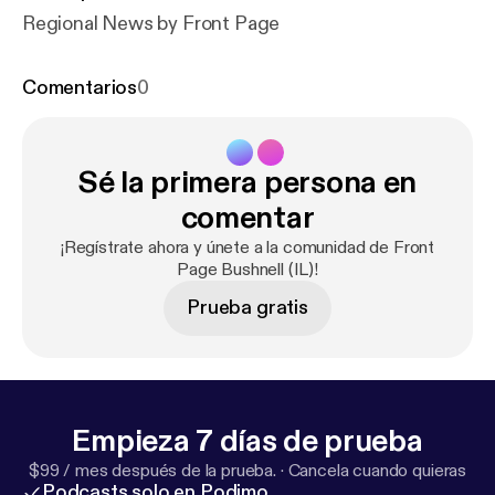
Regional News by Front Page
Comentarios
0
Sé la primera persona en
comentar
¡Regístrate ahora y únete a la comunidad de Front
Page Bushnell (IL)!
Prueba gratis
Empieza 7 días de prueba
$99 / mes después de la prueba.
·
Cancela cuando quieras
Podcasts solo en Podimo