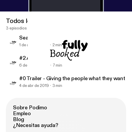
Todos los episodios
3 episodios
Season 1 Trailer
1 de ago de 2019
2 min
#2 April Recommendations
6 de abr de 2019
7 min
Season 1 Trailer
Fully Booked
#0 Trailer - Giving the people what they want
4 de abr de 2019
3 min
Sobre Podimo
Empleo
Blog
¿Necesitas ayuda?