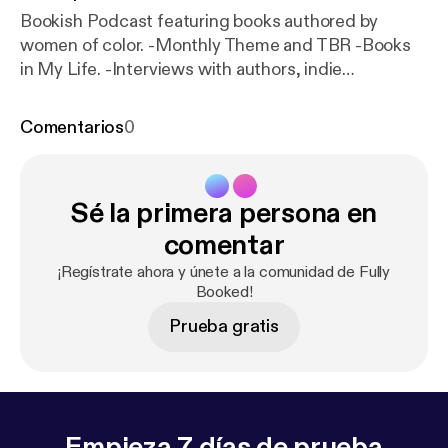
Bookish Podcast featuring books authored by
women of color. -Monthly Theme and TBR -Books
in My Life. -Interviews with authors, indie
bookstores and bookclubs. -Book of the Month
Review ( S P O I L E R A L E R T )
Comentarios
0
Sé la primera persona en
comentar
¡Regístrate ahora y únete a la comunidad de Fully
Booked!
Prueba gratis
Empieza 7 días de prueba