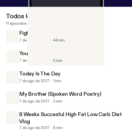
Todos los episodios
11 episodios
FightWatch #1 With Billy And Jacob
7 de ago de 2017
44 min
Your Room Is Your Life
7 de ago de 2017
5 min
FightWatch #1 With Billy And Jacob
Gavin Chase Podcast
Today Is The Day
7 de ago de 2017
1 min
My Brother (Spoken Word Poetry)
7 de ago de 2017
2 min
8 Weeks Succesful High Fat Low Carb Diet
Vlog
7 de ago de 2017
8 min