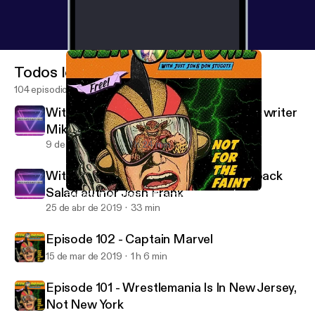
Todos los episodios
104 episodios
With special guest Headlocked Comic writer
Mike Kingston
9 de may de 2019
1 h 24 min
With special guest Giraffes on Horseback
Salad author Josh Frank
Episode 100 - The Big Episode 100 Extravaganza!!!
Geekodrome
25 de abr de 2019
33 min
Episode 102 - Captain Marvel
15 de mar de 2019
1 h 6 min
Episode 101 - Wrestlemania Is In New Jersey,
Not New York