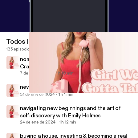
Todos los episodios
135 episodios
nomad diaries: travel tips & tales with Molly
Craig
7 de feb de 2024
1 h 10 min
new mom energy with Sarah Burns
31 de ene de 2024
1 h 1 min
navigating new beginnings and the art of self-discovery with Em
Girl We Gotta Talk
navigating new beginnings and the art of
self-discovery with Emily Holmes
24 de ene de 2024
1 h 12 min
buying a house, investing & becoming a real