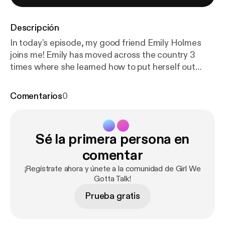
Descripción
In today's episode, my good friend Emily Holmes
joins me! Emily has moved across the country 3
times where she learned how to put herself out
there, and make new friendships, while also finding
a self of independence. Tune in as we discuss what
Comentarios
0
it means to cultivate a healthy mindset,
accompanied by Emily's personal journal entries and
quotes that capture the essence of growth and
Sé la primera persona en
reflection. Emily is one of my best friends and she
truly never fails to bring inspiration and valuable
comentar
insights to the table I am so glad she was able to be
¡Regístrate ahora y únete a la comunidad de Girl We
on today's episode!
Gotta Talk!
Prueba gratis