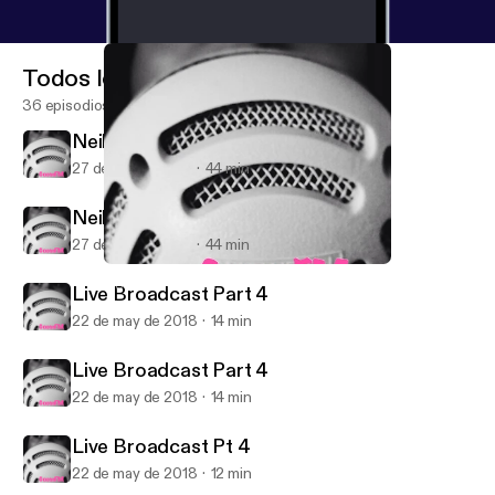
Todos los episodios
36 episodios
Neihborly conversation
27 de abr de 2019
44 min
Neihborly conversation
27 de abr de 2019
44 min
Live Broadcast Pt 4
GooseFM Podcast
Live Broadcast Part 4
22 de may de 2018
14 min
Live Broadcast Part 4
22 de may de 2018
14 min
Live Broadcast Pt 4
22 de may de 2018
12 min