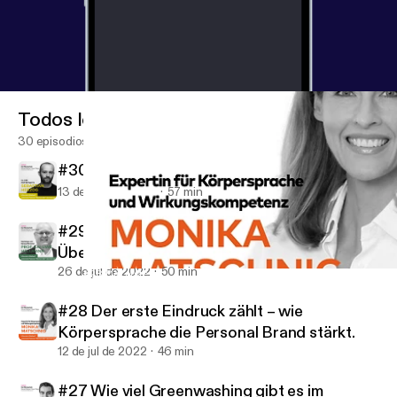
Todos los episodios
30 episodios
#30 Transformationsberatung
13 de sep de 2022
57 min
#29 Nachhaltigkeit – eine gesellschaftliche
Überforderung?
26 de jul de 2022
50 min
#28 Der erste Eindruck zählt – wie Körpersprache die Personal Br
GOYA! Der Markentalk.
#28 Der erste Eindruck zählt – wie
Körpersprache die Personal Brand stärkt.
12 de jul de 2022
46 min
#27 Wie viel Greenwashing gibt es im