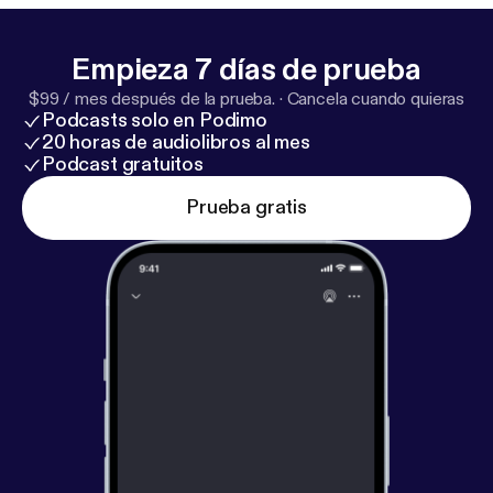
und weitere spannende Aspekte unserer
Körpersprache sprechen wir mit der Beraterin und
Empieza 7 días de prueba
Buchautorin Monika Matschnig.
$99 / mes después de la prueba.
·
Cancela cuando quieras
Podcasts solo en Podimo
20 horas de audiolibros al mes
Podcast gratuitos
Prueba gratis