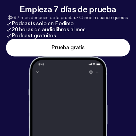
diversifier les activités et personnaliser les
Empieza 7 días de prueba
apprentissages sont autant d’enseignements à
$99 / mes después de la prueba.
·
Cancela cuando quieras
retenir pour construire l’école de demain.
Podcasts solo en Podimo
20 horas de audiolibros al mes
Podcast gratuitos
Prueba gratis