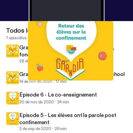
Todos los episodios
7 episodios
Grandir : Rencontre avec Pascale Haag,
fondatrice
28 de nov de 2025
27 min
Grandir : dans les coulisses de la Lab School
14 de nov de 2025
17 min
Episode 5 - Les élèves ont la parole post confinement
Grandir, l’éducation en mouvement
Épisode 6 - Le co-enseignement
20 de nov de 2020
24 min
Episode 5 - Les élèves ont la parole post
confinement
2 de sep de 2020
26 min