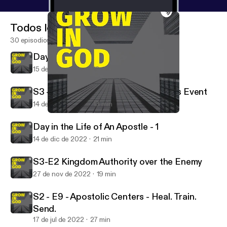
Todos los episodios
30 episodios
Day in the Life of an Apostle 2
15 de dic de 2022
12 min
S3 - E1 - A Faith Response to a Crisis Event
14 de dic de 2022
13 min
S3 - E1 - A Faith Response to a Crisis Event
Grow in God
Day in the Life of An Apostle - 1
14 de dic de 2022
21 min
S3-E2 Kingdom Authority over the Enemy
27 de nov de 2022
19 min
S2 - E9 - Apostolic Centers - Heal. Train.
Send.
17 de jul de 2022
27 min