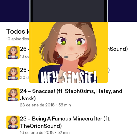
Todos los episodios
10 episodios
26 – The Bois Are Back (ft. TheOrionSound)
13 de feb de 2018
56 min
25 – Origin Stories (ft. James Turner)
30 de ene de 2018
58 min
25 – Origin Stories (ft. James Turner)
Hey Simsie!
24 – Snaccast (ft. Steph0sims, Hatsy, and
Jvckk)
23 de ene de 2018
56 min
23 – Being A Famous Minecrafter (ft.
TheOrionSound)
16 de ene de 2018
52 min