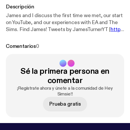
Descripción
James and I discuss the first time we met, our start
on YouTube, and our experiences with EA and The
Sims. Find James! Tweets by JamesTurnerYT [
http
s://twitter.com/JamesTurnerYT?ref_src=twsrc%5Et
fw
]
https://www.youtube.com/thesimsupply
https://
Comentarios
0
www.youtube.com/flabaliki
Happy 25th episode of
the podcast! Submit your topics/questions:
https://
heysimsie.tumblr.com/submitting
Review on iTunes:
Sé la primera persona en
https://itunes.apple.com/us/podcast/hey-simsie/id1
265698965?mt=2
Listen on Soundcloud:
https://so
comentar
undcloud.com/heysimsie
Main Channel:
https://ww
¡Regístrate ahora y únete a la comunidad de Hey
w.youtube.com/c/lilsimsie
Follow me on Twitter:
htt
Simsie!!
ps://twitter.com/lilsimsie
Prueba gratis